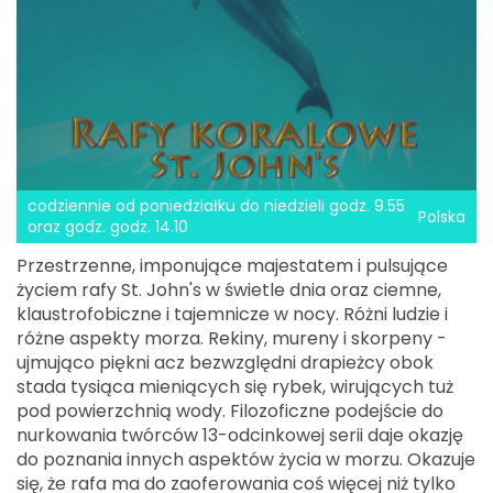
codziennie od poniedziałku do niedzieli godz. 9.55
Polska
oraz godz. godz. 14.10
Przestrzenne, imponujące majestatem i pulsujące
życiem rafy St. John's w świetle dnia oraz ciemne,
klaustrofobiczne i tajemnicze w nocy. Różni ludzie i
różne aspekty morza. Rekiny, mureny i skorpeny -
ujmująco piękni acz bezwzględni drapieżcy obok
stada tysiąca mieniących się rybek, wirujących tuż
pod powierzchnią wody. Filozoficzne podejście do
nurkowania twórców 13-odcinkowej serii daje okazję
do poznania innych aspektów życia w morzu. Okazuje
się, że rafa ma do zaoferowania coś więcej niż tylko