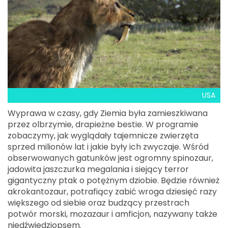
USA
Wyprawa w czasy, gdy Ziemia była zamieszkiwana
przez olbrzymie, drapieżne bestie. W programie
zobaczymy, jak wyglądały tajemnicze zwierzęta
sprzed milionów lat i jakie były ich zwyczaje. Wśród
obserwowanych gatunków jest ogromny spinozaur,
jadowita jaszczurka megalania i siejący terror
gigantyczny ptak o potężnym dziobie. Będzie również
akrokantozaur, potrafiący zabić wroga dziesięć razy
większego od siebie oraz budzący przestrach
potwór morski, mozazaur i amficjon, nazywany także
niedźwiedziopsem.